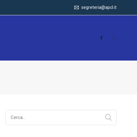
segreteria@apcl.it
Search
for: