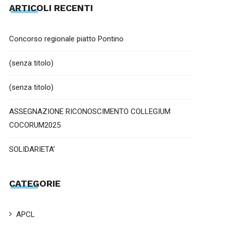
ARTICOLI RECENTI
26 Luglio 2022
andrea
DECRETO ATTUATIVO BONUS CHEF
Concorso regionale piatto Pontino
(senza titolo)
(senza titolo)
ASSEGNAZIONE RICONOSCIMENTO COLLEGIUM
COCORUM2025
SOLIDARIETA’
CATEGORIE
APCL