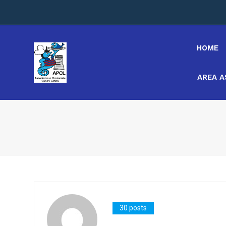
HOME
AREA A
30 posts